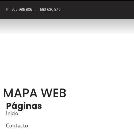
955 986 806
683 630 876
MAPA WEB
Páginas
Inicio
Contacto